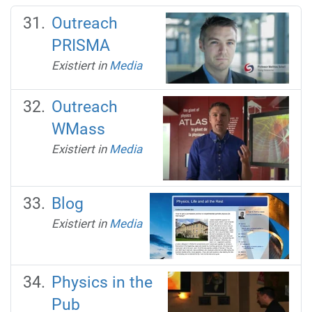
Outreach
PRISMA
Existiert in
Media
Outreach
WMass
Existiert in
Media
Blog
Existiert in
Media
Physics in the
Pub