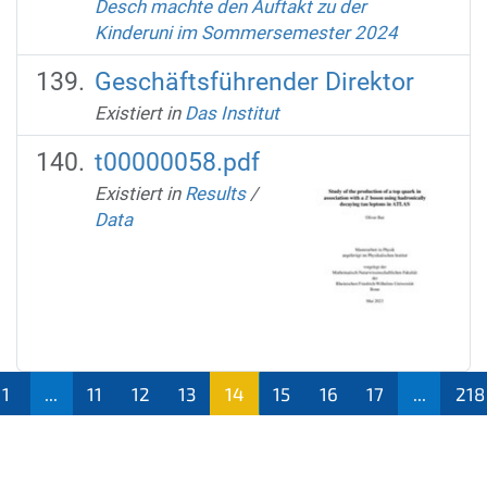
Desch machte den Auftakt zu der
Kinderuni im Sommersemester 2024
Geschäftsführender Direktor
Existiert in
Das Institut
t00000058.pdf
Existiert in
Results
/
Data
1
...
11
12
13
14
15
16
17
...
218
(aktu
ell)