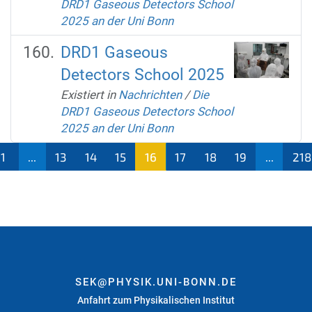
DRD1 Gaseous Detectors School
2025 an der Uni Bonn
DRD1 Gaseous
Detectors School 2025
Existiert in
Nachrichten
/
Die
DRD1 Gaseous Detectors School
2025 an der Uni Bonn
1
...
13
14
15
16
17
18
19
...
218
(aktu
ell)
SEK@PHYSIK.UNI-BONN.DE
Anfahrt zum Physikalischen Institut