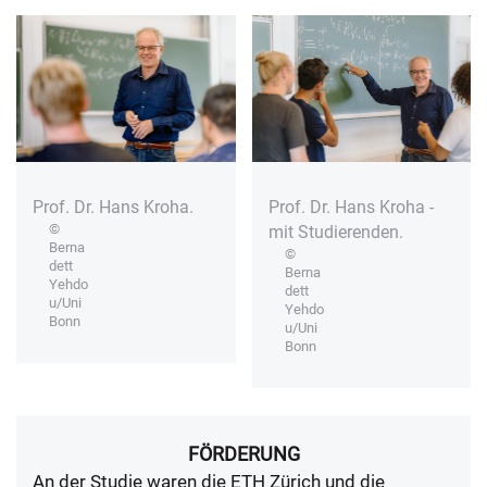
Prof. Dr. Hans Kroha.
Prof. Dr. Hans Kroha -
©
mit Studierenden.
Berna
©
dett
Berna
Yehdo
dett
u/Uni
Yehdo
Bonn
u/Uni
Bonn
FÖRDERUNG
An der Studie waren die ETH Zürich und die