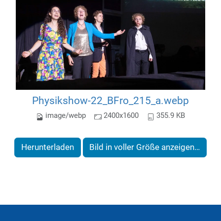
Physikshow-22_BFro_215_a.webp
image/webp
2400x1600
355.9 KB
Herunterladen
Bild in voller Größe anzeigen…