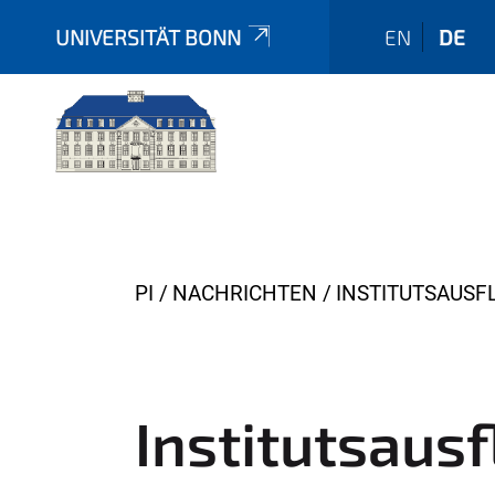
UNIVERSITÄT BONN
EN
DE
Y
PI
NACHRICHTEN
INSTITUTSAUSF
o
u
a
r
Institutsaus
e
h