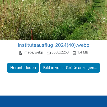
Institutsausflug_2024(40).webp
image/webp
3000x2250
1.4 MB
Herunterladen
Bild in voller Größe anzeigen…