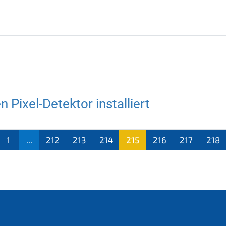
 Pixel-Detektor installiert
1
...
212
213
214
215
216
217
218
(aktu
ell)