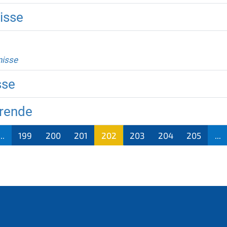
isse
nisse
sse
erende
...
199
200
201
202
203
204
205
...
(aktu
ell)