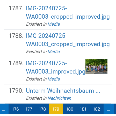
IMG-20240725-
WA0003_cropped_improved.jpg
Existiert in
Media
IMG-20240725-
WA0003_cropped_improved.jpg
Existiert in
Media
IMG-20240725-
WA0003_improved.jpg
Existiert in
Media
Unterm Weihnachtsbaum ...
Existiert in
Nachrichten
...
176
177
178
179
180
181
182
...