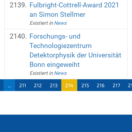
Fulbright-Cottrell-Award 2021
an Simon Stellmer
Existiert in
News
Forschungs- und
Technologiezentrum
Detektorphysik der Universität
Bonn eingeweiht
Existiert in
News
...
211
212
213
214
215
216
217
2
(aktu
ell)