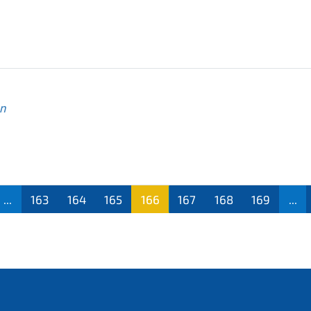
n
...
163
164
165
166
167
168
169
...
(aktu
ell)